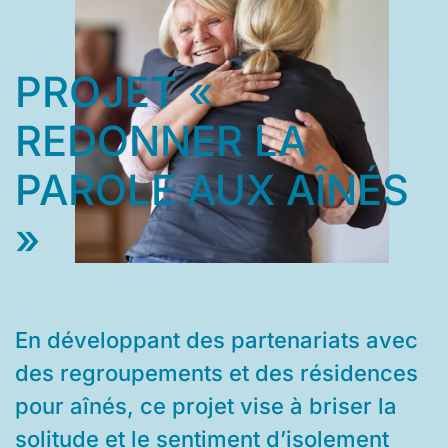
PROJET «
REDONNER LA
PAROLE AUX AÎNÉS
»
En développant des partenariats avec
des regroupements et des résidences
pour aînés, ce projet vise à briser la
solitude et le sentiment d’isolement