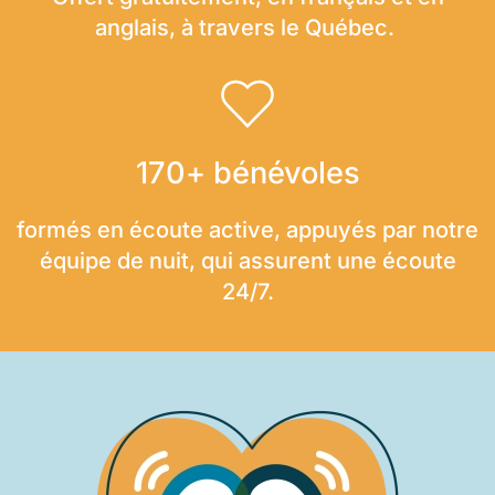
anglais, à travers le Québec.
170+ bénévoles
formés en écoute active, appuyés par notre
équipe de nuit, qui assurent une écoute
24/7.