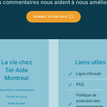
 commentaires nous aident à nous amélio
DONNEZ VOTRE AVIS
La vie chez
Liens utiles
Tel-Aide
Ligne d'écoute
Montréal
FAQ
Nouvelles et communiqués
Politique de
Projets en cours
protection des
Notre Équipe
renseignements