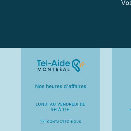
Vos
Nos heures d'affaires
LUNDI AU VENDREDI
DE
9H À 17H
CONTACTEZ-NOUS