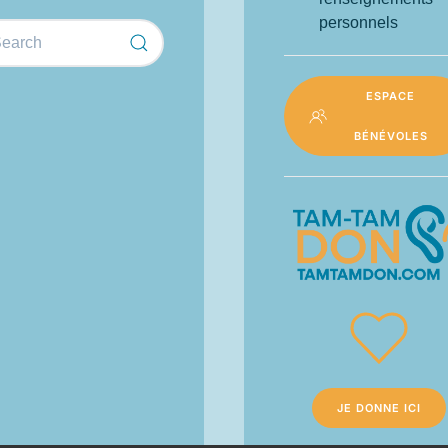
personnels
ESPACE
BÉNÉVOLES
JE DONNE ICI