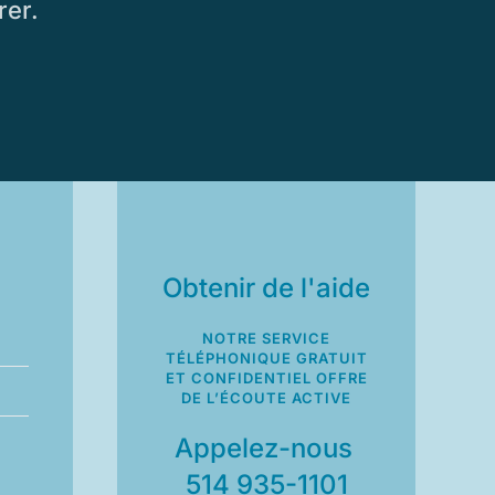
rer.
Obtenir de l'aide
NOTRE SERVICE
TÉLÉPHONIQUE GRATUIT
ET CONFIDENTIEL OFFRE
DE L’ÉCOUTE ACTIVE
Appelez-nous
514 935-1101