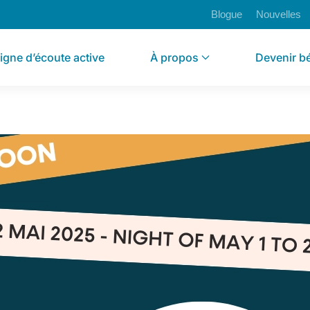
Blogue
Nouvelles
igne d’écoute active
À propos
Devenir b