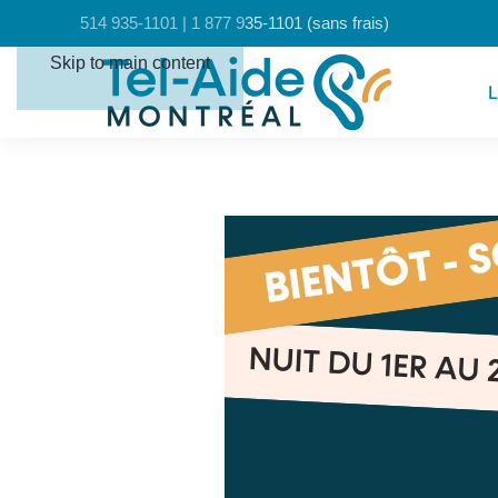
Panneau de gestion des cookies
514 935-1101 | 1 877 935-1101 (sans frais)
Skip to main content
L