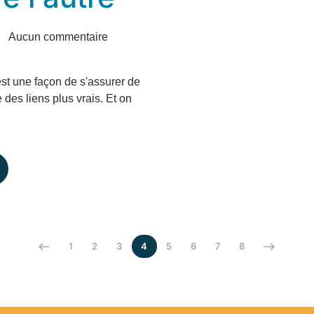
Aucun commentaire
sur
L’art
de
est une façon de s'assurer de
reformuler
 des liens plus vrais. Et on
pour
mieux
comprendre
l’autre
1
2
3
4
5
6
7
8