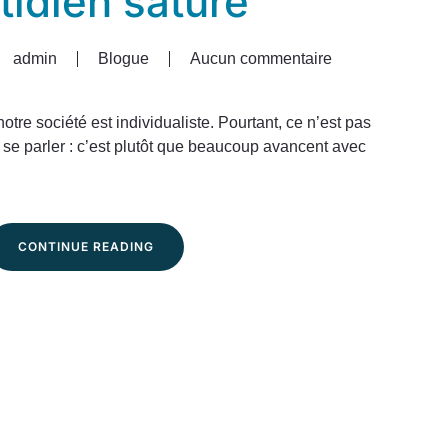
tidien saturé
admin
Blogue
Aucun commentaire
sur
Prendre
le
tre société est individualiste. Pourtant, ce n’est pas
temps
 se parler : c’est plutôt que beaucoup avancent avec
d’écouter
:
créer
du
CONTINUE READING
lien
dans
un
quotidien
saturé