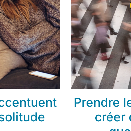
ccentuent
Prendre l
solitude
créer 