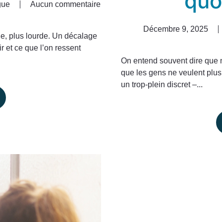
quo
gue
Aucun commentaire
sur
Quand
Décembre 9, 2025
les
ble, plus lourde. Un décalage
Fêtes
ir et ce que l’on ressent
accentuent
On entend souvent dire que no
le
que les gens ne veulent plus
sentiment
un trop-plein discret –...
de
solitude