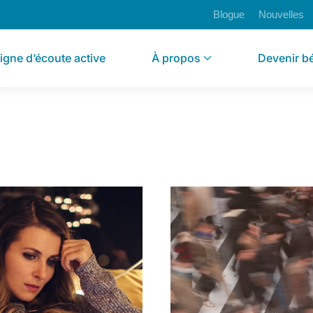
Blogue
Nouvelles
igne d’écoute active
À propos
Devenir b