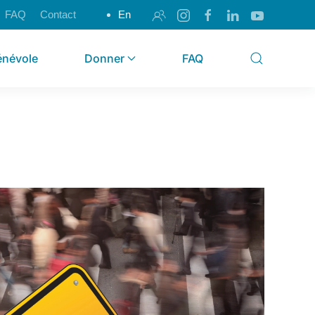
FAQ
Contact
En
énévole
Donner
FAQ