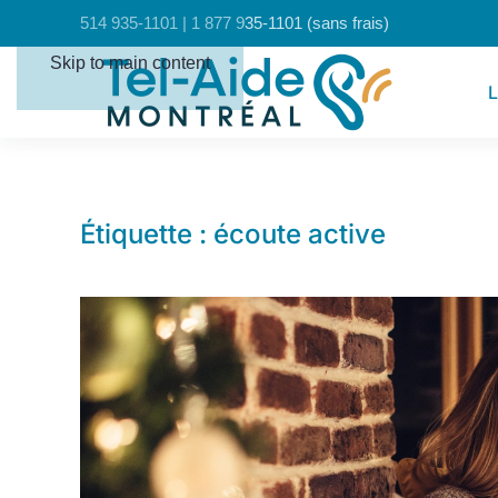
Panneau de gestion des cookies
514 935-1101 | 1 877 935-1101 (sans frais)
Skip to main content
L
Étiquette :
écoute active