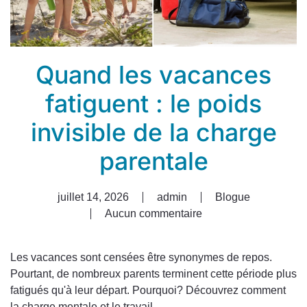
Quand les vacances
fatiguent : le poids
invisible de la charge
parentale
juillet 14, 2026
admin
Blogue
Aucun commentaire
sur
Quand
les
Les vacances sont censées être synonymes de repos.
vacances
Pourtant, de nombreux parents terminent cette période plus
fatiguent
fatigués qu'à leur départ. Pourquoi? Découvrez comment
:
la charge mentale et le travail...