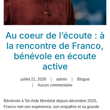
Au coeur de l’écoute : à
la rencontre de Franco,
bénévole en écoute
active
juillet 21, 2026
admin
Blogue
Aucun commentaire
sur
Au
coeur
Bénévole à Tel-Aide Montréal depuis décembre 2025,
de
Franco met son expérience, son empathie et sa grande