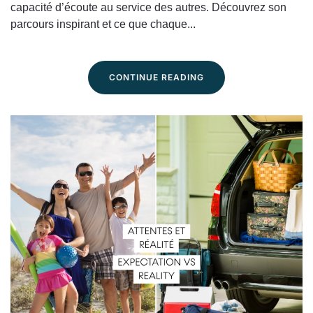
l’écoute
capacité d’écoute au service des autres. Découvrez son
:
parcours inspirant et ce que chaque...
à
la
rencontre
CONTINUE READING
de
Franco,
bénévole
en
écoute
active