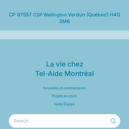
CP 97557
CSP Wellington
Verdun (Québec) H4G
3M6
La vie chez
Tel-Aide Montréal
Nouvelles et communiqués
Projets en cours
Notre Équipe