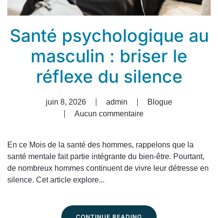
Santé psychologique au
masculin : briser le
réflexe du silence
juin 8, 2026
admin
Blogue
Aucun commentaire
sur
Santé
psychologique
En ce Mois de la santé des hommes, rappelons que la
au
santé mentale fait partie intégrante du bien-être. Pourtant,
masculin
de nombreux hommes continuent de vivre leur détresse en
:
silence. Cet article explore...
briser
le
réflexe
CONTINUE READING